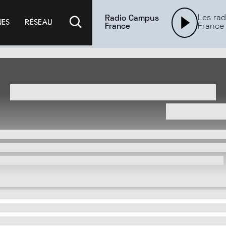
Les rad
Radio Campus
UES
RÉSEAU
France
France