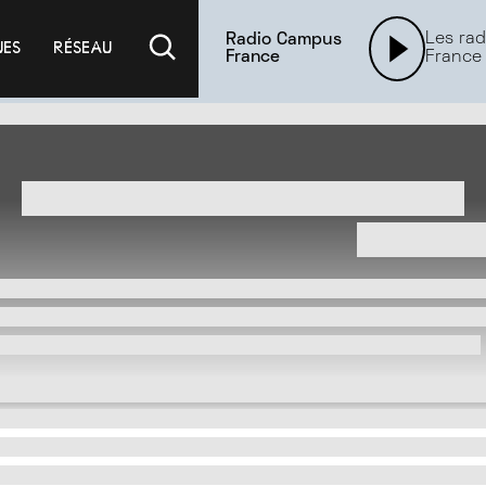
Les rad
Radio Campus
UES
RÉSEAU
France
France