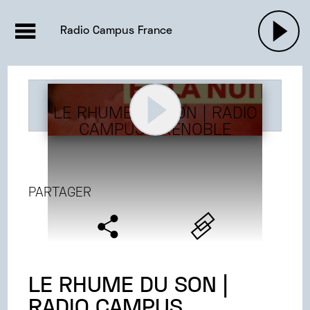
EMISSIONS |

ACTUALITÉS
RADIOS
MUSIQU
Radio Campus France
PODCASTS
LE RHUME DU SON | RADIO
CAMPUS GRENOBLE
PARTAGER
LE RHUME DU SON |
RADIO CAMPUS