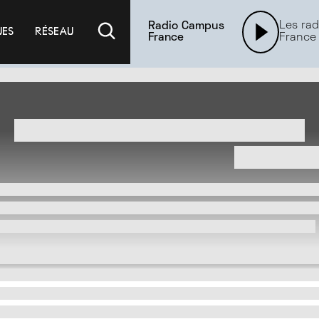
Les rad
Radio Campus
UES
RÉSEAU
France
France