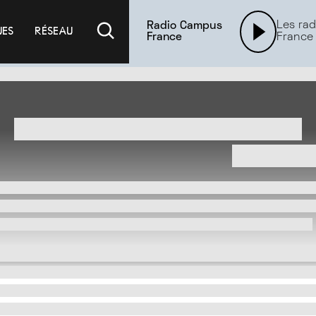
Les rad
Radio Campus
UES
RÉSEAU
France
France