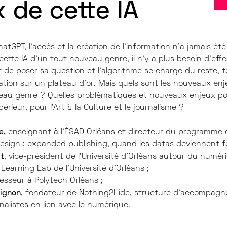
 de cette IA
hatGPT, l’accès et la création de l’information n’a jamais été
cette IA d’un tout nouveau genre, il n’y a plus besoin d’eff
it de poser sa question et l’algorithme se charge du reste, t
ation sur un plateau d’or. Mais quels sont les nouveaux en
veau genre ? Quelles problématiques et nouveaux enjeux po
rieur, pour l’Art & la Culture et le journalisme ?
e,
enseignant à l’ÉSAD Orléans et directeur du programme 
design : expanded publishing, quand les datas deviennent f
t
, vice-président de l’Université d’Orléans autour du numéri
 Learning Lab de l’Université d’Orléans ;
esseur à Polytech Orléans ;
ignon
, fondateur de Nothing2Hide, structure d’accompag
nalistes en lien avec le numérique.