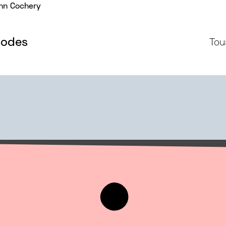
nn Cochery
sodes
Tou