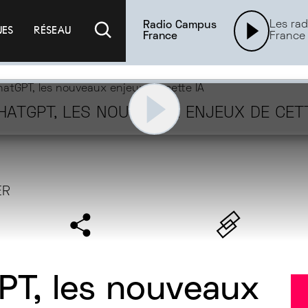
Les rad
Radio Campus
UES
RÉSEAU
France
France
HATGPT, LES NOUVEAUX ENJEUX DE CET
IA
ER
PT, les nouveaux