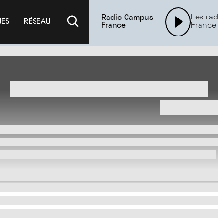
Les rad
Radio Campus
UES
RÉSEAU
France
France