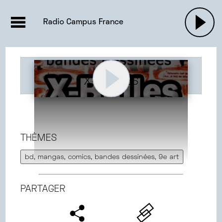
EMISSIONS |

ACTUALITÉS
RADIOS
MUSIQU
Radio Campus France
PODCASTS
X-BULLES
THÈMES
bd, mangas, comics, bandes dessinées, 9e art
PARTAGER