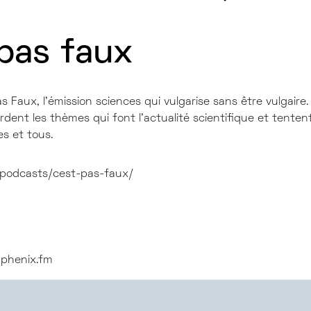
 pas faux
 Faux, l’é­mis­sion sciences qui vul­ga­rise sans être vul­gaire.
ent les thèmes qui font l’ac­tua­li­té scien­ti­fique et tenten
es et tous.
/podcasts/cest-pas-faux/
phenix.fm