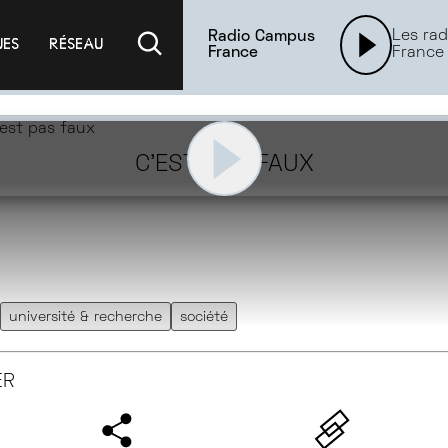
Les rad
Radio Campus
UES
RÉSEAU
France
France
C'EST PAS FAUX
université & recherche
société
ER