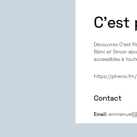
C'est
Décou­vrez C’est Pas
Rémi et Simon abord
acces­sibles à tout
https://phenix.fm
Contact
Email:
emmanuel@