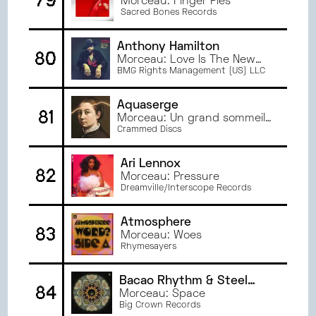
79
Morceau: Finger Pies
Sacred Bones Records
Anthony Hamilton
80
Morceau: Love Is The New
Black
BMG Rights Management (US) LLC
Aquaserge
81
Morceau: Un grand sommeil
noir
Crammed Discs
Ari Lennox
82
Morceau: Pressure
Dreamville/Interscope Records
Atmosphere
83
Morceau: Woes
Rhymesayers
Bacao Rhythm & Steel
84
Band
Morceau: Space
Big Crown Records