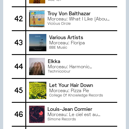
You
AGE 101
Troy Von Balthazar
42
Morceau: What I Like (About
Me)
Vicious Circle
Various Artists
43
Morceau: Floripa
BBE Music
Elkka
44
Morceau: Harmonic
Frequencies
Technicolour
Let Your Hair Down
45
Morceau: Pizza Pie
College Of Knowledge Records
Louis-Jean Cormier
46
Morceau: Le ciel est au
plancher
Simone Records