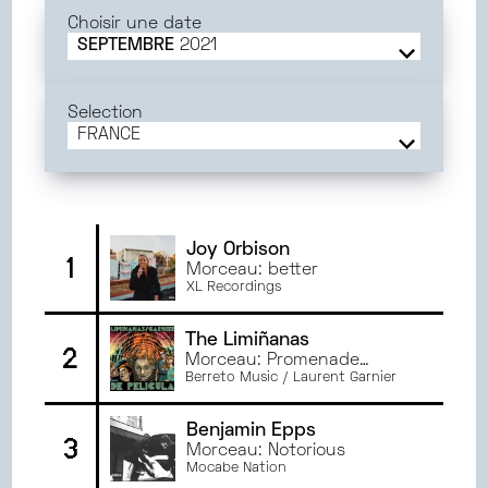
Choisir une date
SEPTEMBRE
2021
JUIN
2025
MAI
2025
Selection
AVRIL
2025
FRANCE
MARS
2025
FRANCE
FÉVRIER
2025
AMIENS
JANVIER
2025
BORDEAUX
DÉCEMBRE
2024
DIJON
Joy Orbison
1
Morceau: better
NOVEMBRE
2024
ORLÉANS
XL Recordings
OCTOBRE
2024
RENNES
SEPTEMBRE
2024
PARIS
The Limiñanas
2
JUIN
2024
Morceau: Promenade
BESANÇON
oblique
Berreto Music / Laurent Garnier
MAI
2024
TOULOUSE
AVRIL
2024
ANGERS
Benjamin Epps
3
MARS
2024
MONTPELLIER
Morceau: Notorious
Mocabe Nation
FÉVRIER
2024