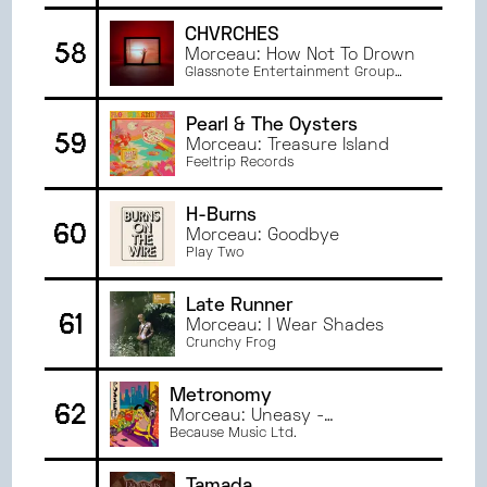
CHVRCHES
58
Morceau: How Not To Drown
Glassnote Entertainment Group
LLC
Pearl & The Oysters
59
Morceau: Treasure Island
Feeltrip Records
H-Burns
60
Morceau: Goodbye
Play Two
Late Runner
61
Morceau: I Wear Shades
Crunchy Frog
Metronomy
62
Morceau: Uneasy -
Metronomy x spill tab
Because Music Ltd.