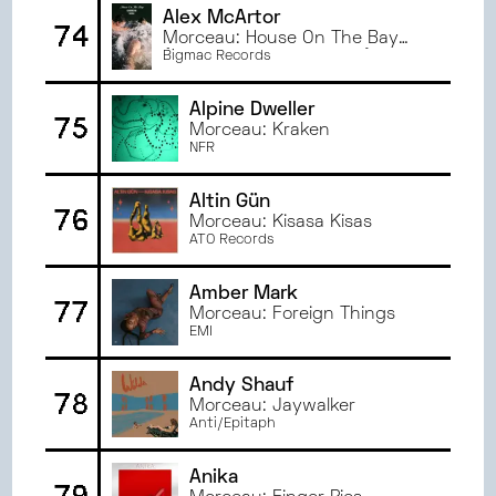
Alex McArtor
74
Morceau: House On The Bay
(Nick Waterhouse Remix)
Bigmac Records
Alpine Dweller
75
Morceau: Kraken
NFR
Altin Gün
76
Morceau: Kisasa Kisas
ATO Records
Amber Mark
77
Morceau: Foreign Things
EMI
Andy Shauf
78
Morceau: Jaywalker
Anti/Epitaph
Anika