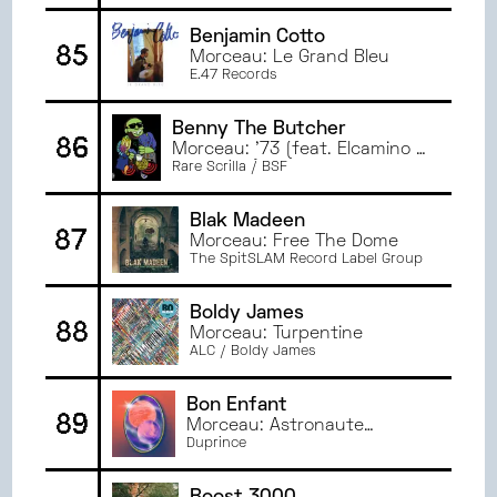
Benjamin Cotto
85
Morceau: Le Grand Bleu
E.47 Records
Benny The Butcher
86
Morceau: '73 (feat. Elcamino &
Rick Hyde)
Rare Scrilla / BSF
Blak Madeen
87
Morceau: Free The Dome
The SpitSLAM Record Label Group
Boldy James
88
Morceau: Turpentine
ALC / Boldy James
Bon Enfant
89
Morceau: Astronaute
amateur
Duprince