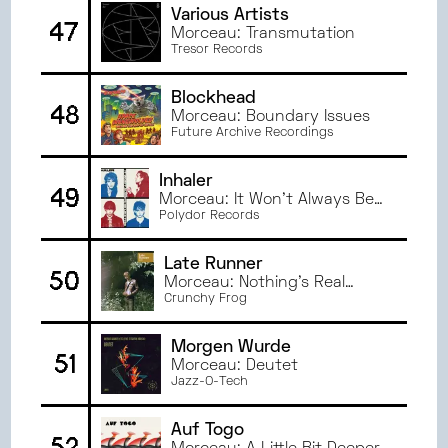
Various Artists
47
Morceau: Transmutation
Tresor Records
Blockhead
48
Morceau: Boundary Issues
Future Archive Recordings
Inhaler
49
Morceau: It Won't Always Be
Like This
Polydor Records
Late Runner
50
Morceau: Nothing's Real
Anymore
Crunchy Frog
Morgen Wurde
51
Morceau: Deutet
Jazz-O-Tech
Auf Togo
52