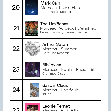
Mark Cain
20
Morceau: Low G Flute &
Berimbau
Parenthèses Records
The Limiñanas
21
Morceau: Au début c'était le
début
Berreto Music / Laurent Garnier
Arthur Satàn
22
Morceau: Summer
Born Bad Records
Nihiloxica
23
Morceau: Bwola - Radio Edit
Crammed Discs
Gaspar Claus
24
Morceau: Une foule
InFiné
Leonie Pernet
25