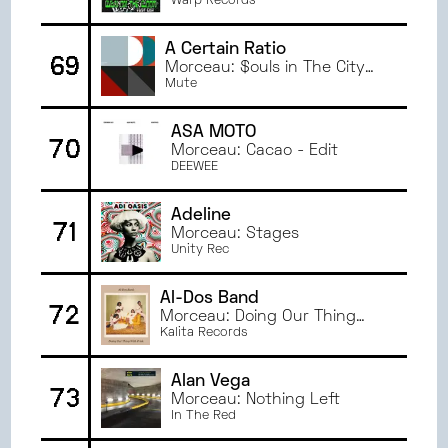
Warp Records
A Certain Ratio
69
Morceau: $ouls in The City
Part 2
Mute
ASA MOTO
70
Morceau: Cacao - Edit
DEEWEE
Adeline
71
Morceau: Stages
Unity Rec
Al-Dos Band
72
Morceau: Doing Our Thing
with Pride
Kalita Records
Alan Vega
73
Morceau: Nothing Left
In The Red