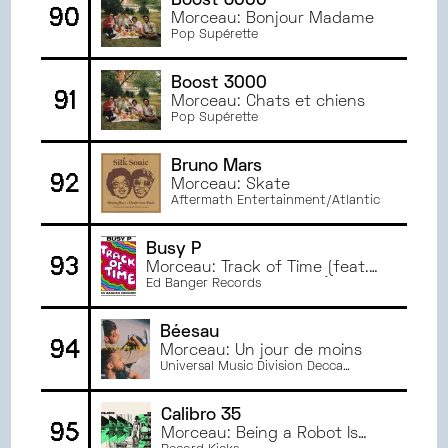
Boost 3000
90
Morceau: Bonjour Madame
Pop Supérette
Boost 3000
91
Morceau: Chats et chiens
Pop Supérette
Bruno Mars
92
Morceau: Skate
Aftermath Entertainment/Atlantic
Busy P
93
Morceau: Track of Time (feat.
Haich Ber Na & Shay Lia)
Ed Banger Records
Béesau
94
Morceau: Un jour de moins
Universal Music Division Decca
Records France
Calibro 35
95
Morceau: Being a Robot Is