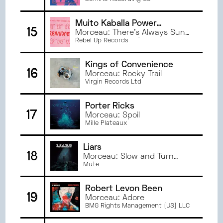
Hesitation
Muito Kaballa Power
15
Ensemble
Morceau: There’s Always Sun
(DJ Flavya Remix)
Rebel Up Records
Kings of Convenience
16
Morceau: Rocky Trail
Virgin Records Ltd
Porter Ricks
17
Morceau: Spoil
Mille Plateaux
Liars
18
Morceau: Slow and Turn
Inward
Mute
Robert Levon Been
19
Morceau: Adore
BMG Rights Management (US) LLC