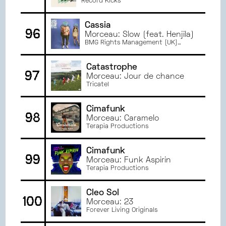
Awesome
Record Kicks
Cassia
96
Morceau: Slow (feat. Henjila)
BMG Rights Management (UK)
Limited
Catastrophe
97
Morceau: Jour de chance
Tricatel
Cimafunk
98
Morceau: Caramelo
Terapia Productions
Cimafunk
99
Morceau: Funk Aspirin
Terapia Productions
Cleo Sol
100
Morceau: 23
Forever Living Originals