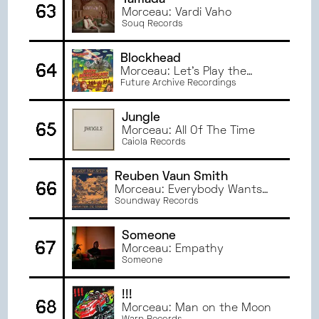
Tamada
63
Morceau: Vardi Vaho
Souq Records
Blockhead
64
Morceau: Let's Play the
Feud!
Future Archive Recordings
Jungle
65
Morceau: All Of The Time
Caiola Records
Reuben Vaun Smith
66
Morceau: Everybody Wants
to Move
Soundway Records
Someone
67
Morceau: Empathy
Someone
!!!
68
Morceau: Man on the Moon