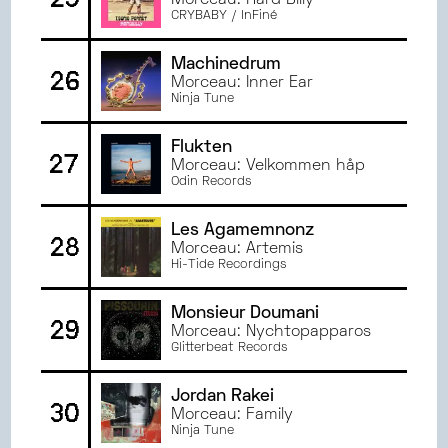
Morceau: Hard Billy
CRYBABY / InFiné
Machinedrum
26
Morceau: Inner Ear
Ninja Tune
Flukten
27
Morceau: Velkommen håp
Odin Records
Les Agamemnonz
28
Morceau: Artemis
Hi-Tide Recordings
Monsieur Doumani
29
Morceau: Nychtopapparos
Glitterbeat Records
Jordan Rakei
30
Morceau: Family
Ninja Tune