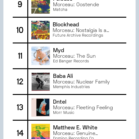
9
Morceau: Oostende
Matcha
Blockhead
10
Morceau: Nostalgia Is a
Scam
Future Archive Recordings
Myd
11
Morceau: The Sun
Ed Banger Records
Baba Ali
12
Morceau: Nuclear Family
Memphis Industries
Dntel
13
Morceau: Fleeting Feeling
Morr Music
Matthew E. White
14
Morceau: Genuine
Domino Recording Co