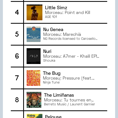
JANVIER
2024
Little Simz
DÉCEMBRE
2023
4
Morceau: Point and Kill
NOVEMBRE
2023
AGE 101
OCTOBRE
2023
Nu Genea
SEPTEMBRE
2023
5
Morceau: Marechià
JUIN
2023
NG Records licensed to Carosello
Records
MAI
2023
AVRIL
2023
Nuri
6
Morceau: A7mer - Khalil EPI
MARS
2023
Remix
Shouka
FÉVRIER
2023
JANVIER
2023
The Bug
7
JUIN
2022
Morceau: Pressure (feat.
Flowdan)
Ninja Tune
MAI
2022
AVRIL
2022
The Limiñanas
8
MARS
2022
Morceau: Tu tournes en
boucle
Berreto Music / Laurent Garnier
Pelouse