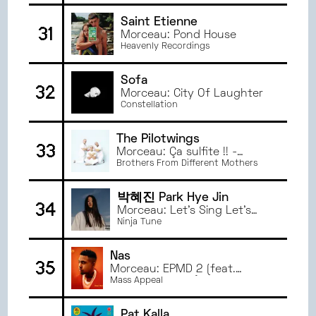
Saint Etienne
31
Morceau: Pond House
Heavenly Recordings
Sofa
32
Morceau: City Of Laughter
Constellation
The Pilotwings
33
Morceau: Ça sulfite !! -
Censurée
Brothers From Different Mothers
박혜진 Park Hye Jin
34
Morceau: Let’s Sing Let’s
Dance
Ninja Tune
Nas
35
Morceau: EPMD 2 (feat.
Eminem & EPMD)
Mass Appeal
Pat Kalla