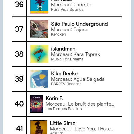
36
Morceau: Canette
Pura Vida Sounds
São Paulo Underground
37
Morceau: Fajana
Keroxen
islandman
38
Morceau: Kara Toprak
Music For Dreams
Kika Deeke
39
Morceau: Água Salgada
DSRPTV Records
Korin F.
40
Morceau: Le bruit des plantes
dans le béton
Les Disques Pavillon
Little Simz
41
Morceau: I Love You, I Hate