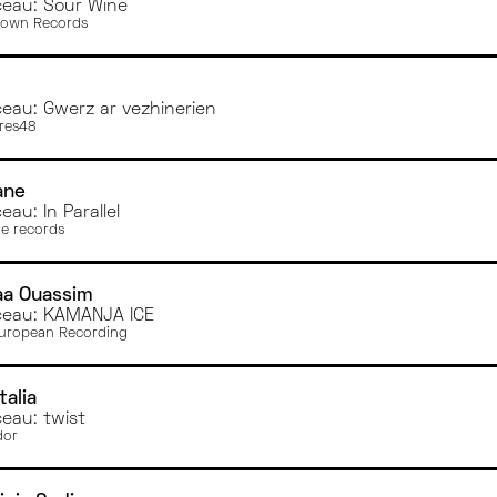
eau: Sour Wine
rown Records
eau: Gwerz ar vezhinerien
res48
ane
au: In Parallel
e records
aa Ouassim
eau: KAMANJA ICE
uropean Recording
talia
eau: twist
dor