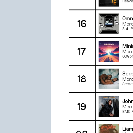
Heave
Omn
16
Morc
Sub 
Min
17
Morc
ODGp
Ser
18
Morc
Secre
Joh
19
Morc
BMG R
Liam