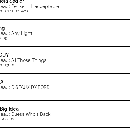
icia Sadier
eau: Penser L'Inacceptable
onic Super 45s
ng
eau: Any Light
Gang
GUY
eau: All Those Things
houghts
DA
eau: OISEAUX D'ABORD
Big Idea
eau: Guess Who's Back
 Records