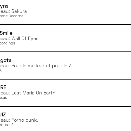
lyns
eau: Sakura
sane Records
Smile
eau: Wall Of Eyes
cordings
ogota
eau: Pour le meilleur et pour le Zi
K
RE
eau: Last Maria On Earth
osas
UIZ
eau: Forno punk.
 Youssef