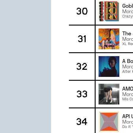
Gob
30
Morc
Crazy
The 
31
Morc
XL Re
A B
32
Morc
Alter 
AMO
33
Morc
Mis C
API 
34
Morc
Do It