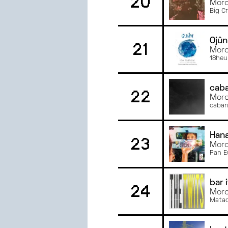
20
Morc
Big C
Ojûn
21
Morc
18heu
cab
22
Morce
caban
Han
23
Morc
Pan E
bar i
24
Morc
Mata