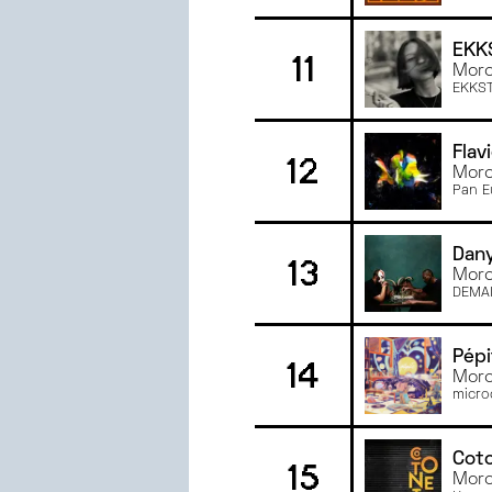
EKK
11
Morc
EKKST
Flav
12
Morc
Pan E
Dan
13
Morc
DEMA
Pépi
14
Morc
micro
Cot
15
Morc