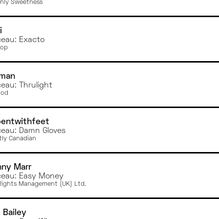
nly Sweetness
i
eau: Exacto
Pop
iman
eau: Thrulight
rod
pentwithfeet
eau: Damn Gloves
tly Canadian
nny Marr
eau: Easy Money
ights Management (UK) Ltd.
 Bailey