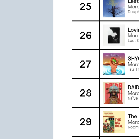
Laet
25
Morc
Duoph
Lovi
26
Morc
Last 
SHY
27
Morc
Tru T
DAÏ
28
Morc
Naïve
The 
29
Morc
Room