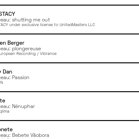
STACY
eau: shutting me out
ACY under exclusive license to UnitedMasters LLC
ien Berger
eau: plongereuse
uropean Recording / Vibrance
y Dan
eau: Passion
IN
te
eau: Nénuphar
qlima
onete
eau: Bebete Väobora