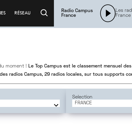
Les rad
Radio Campus
UES
RÉSEAU
France
France
 du moment !
Le Top Campus est le classement mensuel des
 des radios Campus, 29 radios locales, sur tous supports c
Selection
FRANCE
FRANCE
BORDEAUX
GRENOBLE