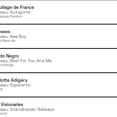
ollage de France
eau: Autoporté
isques Pavillon
rsees
eau: Ikea Boy
e Records
do Negro
eau: Best For You And Me
cordings
lotte Adigéry
eau: Esperanto
EE
Visionaries
eau: Scandinavian Railways
monk