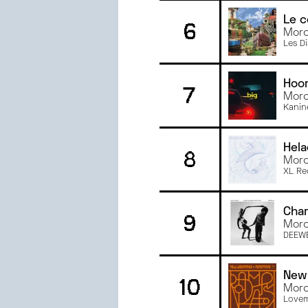
MAI
2023
Le c
6
Morc
AVRIL
2023
Les D
MARS
2023
FÉVRIER
2023
Hoo
7
JANVIER
2023
Morc
JUIN
2022
Kanin
MAI
2022
AVRIL
2022
Hela
8
Morc
MARS
2022
XL Re
Char
9
Morc
DEEW
New 
10
Morc
Love