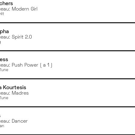
PARIS
chers
eau: Modern Girl
DIJON
Hit
ANGERS
pha
eau: Spirit 2.0
g
ess
eau: Push Power ( a 1 )
 Tune
a Kourtesis
eau: Madres
 Tune
s
eau: Dancer
san