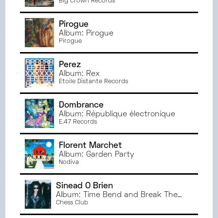
Big Crown Records
Pirogue
Album: Pirogue
Pirogue
Perez
Album: Rex
Etoile Distante Records
Dombrance
Album: République électronique
E.47 Records
Florent Marchet
Album: Garden Party
Nodiva
Sinead O Brien
Album: Time Bend and Break The
Bower
Chess Club