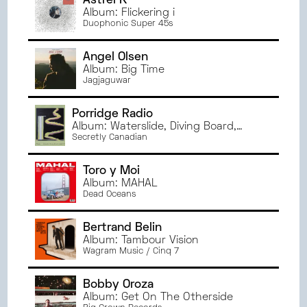
Astrel K
Album: Flickering i
Duophonic Super 45s
Angel Olsen
Album: Big Time
Jagjaguwar
Porridge Radio
Album: Waterslide, Diving Board,
Ladder To The Sky
Secretly Canadian
Toro y Moi
Album: MAHAL
Dead Oceans
Bertrand Belin
Album: Tambour Vision
Wagram Music / Cinq 7
Bobby Oroza
Album: Get On The Otherside