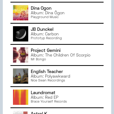
JANVIER
2023
Dina Ögon
JUIN
2022
Album: Dina Ögon
Playground Music
MAI
2022
AVRIL
2022
JB Dunckel
MARS
2022
Album: Carbon
Prototyp Recording
Project Gemini
Album: The Children Of Scorpio
Mr Bongo
English Teacher
Album: Polyawkward
Nice Swan Recordings
Laundromat
Album: Red EP
Brace Yourself Records