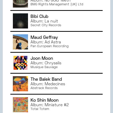
Album: No Gold Teeth
NOVEMBRE
2024
PARIS
BMG Rights Management (UK) Ltd
OCTOBRE
2024
BORDEAUX
SEPTEMBRE
2024
RENNES
Bibi Club
JUIN
2024
Album: La nuit
ANGERS
Secret City Records
MAI
2024
TOURS
AVRIL
2024
AMIENS
Maud Geffray
MARS
2024
Album: Ad Astra
Pan European Recording
FÉVRIER
2024
JANVIER
2024
Joon Moon
DÉCEMBRE
2023
Album: Chrysalis
NOVEMBRE
2023
Musique Sauvage
OCTOBRE
2023
The Balek Band
SEPTEMBRE
2023
Album: Medecines
JUIN
2023
Abstrack Records
MAI
2023
AVRIL
2023
Ko Shin Moon
Album: Miniature #2
MARS
2023
Total Totem
FÉVRIER
2023