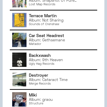
Album: Snapshot Of Pure
Attention
Lost Map Records
Terrace Martin
Album: Not Sharing
Sounds of Crenshaw
Car Seat Headrest
Album: Gethsemane
Matador
Backxwash
Album: 9th Heaven
Ugly Hag Records
Destroyer
Album: Cataract Time
Merge Records
Miki
Album: graou
Structure