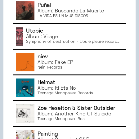
Puñal
Album: Buscando La Muerte
LA VIDA ES UN MUS DISCOS
Utopie
Album: Virage
Symphony of destruction - L'ouïe pleure records
- Don't trust the hype - Dans le vide - Les
choeurs de l'ennui - Les âmes d'Atala
niev
Album: Fake EP
Nein Records
Heimat
Album: Iti Eta No
Teenage Menopause Records
Zoe Heselton & Sister Outsider
Album: Another Kind Of Suicide
Teenage Menopause Rds
Painting