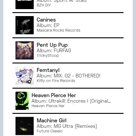
Album: Spont Ar Stad
NOVEMBRE
2024
AMIENS
BZH DIY
OCTOBRE
2024
ANGERS
SEPTEMBRE
2024
Canines
JUIN
2024
Album: EP
Mascara Rocks Records
MAI
2024
AVRIL
2024
Pent Up Pup
MARS
2024
Album: FURFAG
trickyStoop
FÉVRIER
2024
JANVIER
2024
Femtanyl
DÉCEMBRE
2023
Album: MIX. 02 - BOTHERED!
NOVEMBRE
2023
Kitty on Fire Records
OCTOBRE
2023
Heaven Pierce Her
SEPTEMBRE
2023
Album: Ultrakill: Encores I (Original
JUIN
2023
Game Soundtrack)
Heaven Pierce Her
MAI
2023
AVRIL
2023
Machine Girl
Album: MG Ultra (Remixes)
MARS
2023
Future Classic
FÉVRIER
2023