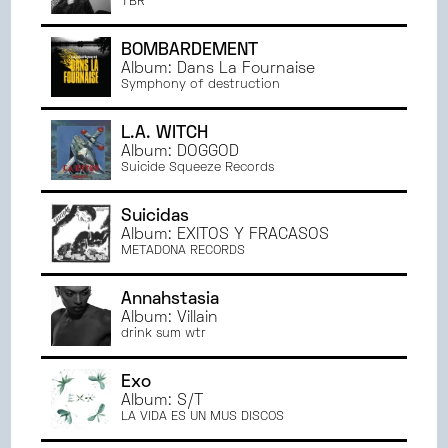
TBR
BOMBARDEMENT
Album: Dans La Fournaise
Symphony of destruction
L.A. WITCH
Album: DOGGOD
Suicide Squeeze Records
Suicidas
Album: ÉXITOS Y FRACASOS
METADONA RECORDS
Annahstasia
Album: Villain
drink sum wtr
Exo
Album: S/T
LA VIDA ES UN MUS DISCOS