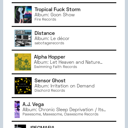
Tropical Fuck Storm
Album: Goon Show
Fire Records
Distance
Album: Le décor
sabotagerecords
Alpha Hopper
Album: Let Heaven and Nature
Sing II
Swimming Faith Records
Sensor Ghost
Album: Irritation on Demand
Dischord Records
A.J. Vega
Album: Chronic Sleep Deprivation / Its
hunger growing ever larger, the rabbit
Pawesome, Mawesome, Clawesome Records
with tears in its eyes resorts to
consuming its loved ones