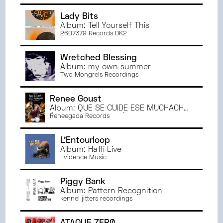
JANVIER
2023
Lady Bits
JUIN
2022
Album: Tell Yourself This
2607379 Records DK2
MAI
2022
AVRIL
2022
Wretched Blessing
MARS
2022
Album: my own summer
Two Mongrels Recordings
Renee Goust
Album: QUE SE CUIDE ESE MUCHACHO
(En Vivo Con Banda)
Reneegada Records
L'Entourloop
Album: Haffi Live
Evidence Music
Piggy Bank
Album: Pattern Recognition
kennel jitters recordings