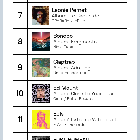
JANVIER
2023
Leonie Pernet
7
JUIN
2022
Album: Le Cirque de
Consolation
CRYBABY / InFiné
MAI
2022
AVRIL
2022
Bonobo
8
MARS
2022
Album: Fragments
Ninja Tune
Claptrap
9
Album: Adulting
Un je-ne-sais-quoi
Ed Mount
10
Album: Close to Your Heart
Omni / Futur Records
Eels
11
Album: Extreme Witchcraft
E Works Records