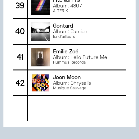
FRENCH 79
39
Album: 4807
ALTER K
Gontard
40
Album: Camion
Ici d'ailleurs
Emilie Zoé
41
Album: Hello Future Me
Hummus Records
Joon Moon
42
Album: Chrysalis
Musique Sauvage