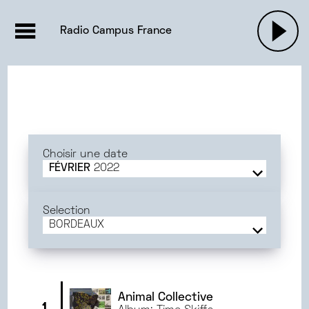
EMISSIONS |

ACTUALITÉS
RADIOS
MUSIQU
Radio Campus France
PODCASTS
Choisir une date
FÉVRIER
2022
JUIN
2025
MAI
2025
Selection
AVRIL
2025
BORDEAUX
MARS
2025
FRANCE
FÉVRIER
2025
PARIS
JANVIER
2025
BORDEAUX
DÉCEMBRE
2024
TOULOUSE
Animal Collective