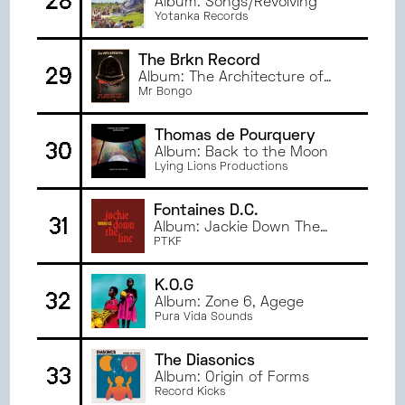
28
Album: Songs/Revolving
Yotanka Records
The Brkn Record
29
Album: The Architecture of
Oppression, Pt. 1
Mr Bongo
Thomas de Pourquery
30
Album: Back to the Moon
Lying Lions Productions
Fontaines D.C.
31
Album: Jackie Down The
Line
PTKF
K.O.G
32
Album: Zone 6, Agege
Pura Vida Sounds
The Diasonics
33
Album: Origin of Forms
Record Kicks