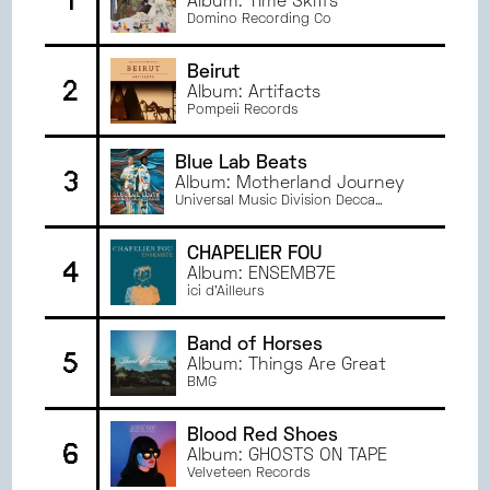
1
Album: Time Skiffs
NOVEMBRE
2024
TOURS
Domino Recording Co
OCTOBRE
2024
ANGERS
SEPTEMBRE
2024
RENNES
Beirut
2
JUIN
2024
Album: Artifacts
AMIENS
Pompeii Records
MAI
2024
DIJON
AVRIL
2024
BREST
Blue Lab Beats
3
MARS
2024
MONTPELLIER
Album: Motherland Journey
Universal Music Division Decca
FÉVRIER
2024
ORLÉANS
Records France
JANVIER
2024
CHAPELIER FOU
DÉCEMBRE
2023
4
Album: ENSEMB7E
NOVEMBRE
2023
ici d'Ailleurs
OCTOBRE
2023
Band of Horses
SEPTEMBRE
2023
5
Album: Things Are Great
JUIN
2023
BMG
MAI
2023
AVRIL
2023
Blood Red Shoes
6
Album: GHOSTS ON TAPE
MARS
2023
Velveteen Records
FÉVRIER
2023