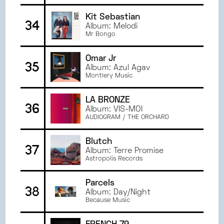
Kit Sebastian
34
Album: Melodi
Mr Bongo
Omar Jr
35
Album: Azul Agav
Montlery Music
LA BRONZE
36
Album: VIS-MOI
AUDIOGRAM / THE ORCHARD
Blutch
37
Album: Terre Promise
Astropolis Records
Parcels
38
Album: Day/Night
Because Music