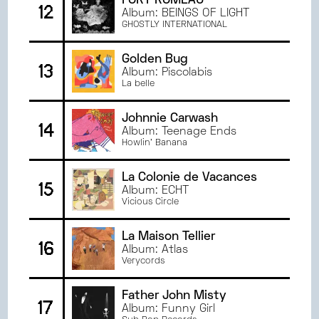
FORT ROMEAU
12
Album: BEINGS OF LIGHT
GHOSTLY INTERNATIONAL
Golden Bug
13
Album: Piscolabis
La belle
Johnnie Carwash
14
Album: Teenage Ends
Howlin' Banana
La Colonie de Vacances
15
Album: ECHT
Vicious Circle
La Maison Tellier
16
Album: Atlas
Verycords
Father John Misty
17
Album: Funny Girl