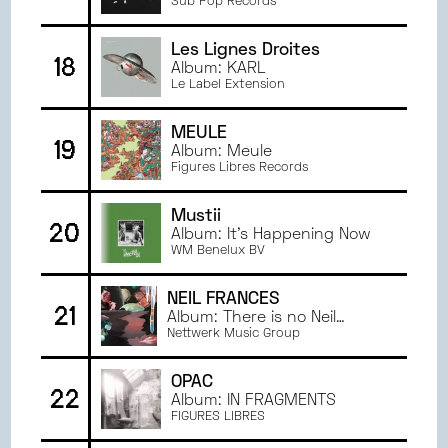
Sub Pop Records
Les Lignes Droites
18
Album: KARL
Le Label Extension
MEULE
19
Album: Meule
Figures Libres Records
Mustii
20
Album: It's Happening Now
WM Benelux BV
NEIL FRANCES
21
Album: There is no Neil
Frances
Nettwerk Music Group
OPAC
22
Album: IN FRAGMENTS
FIGURES LIBRES