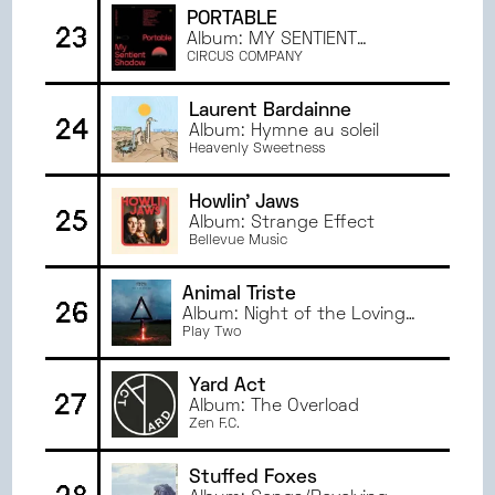
PORTABLE
23
Album: MY SENTIENT
SHADOW
CIRCUS COMPANY
Laurent Bardainne
24
Album: Hymne au soleil
Heavenly Sweetness
Howlin' Jaws
25
Album: Strange Effect
Bellevue Music
Animal Triste
26
Album: Night of the Loving
Dead
Play Two
Yard Act
27
Album: The Overload
Zen F.C.
Stuffed Foxes