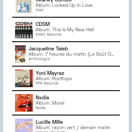
Skanky Combo
Album: Locked Up in Love
Vlad
CDSM
Album: This Is My New Hell
EXAG' Records
Jacqueline Taieb
Album: 7 heures du matin (Le Goût Du
Son / Mikeandtess Remix)
Anthology's
Yoni Mayraz
Album: Rooftops
PPK Records
Nxdia
Album: More!
Nxdia
Lucille Mille
Album: rayon vert / demain matin