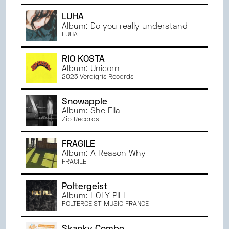
JANVIER
2023
LUHA
JUIN
2022
Album: Do you really understand
LUHA
MAI
2022
AVRIL
2022
RIO KOSTA
MARS
2022
Album: Unicorn
2025 Verdigris Records
Snowapple
Album: She Ella
Zip Records
FRAGILE
Album: A Reason Why
FRAGILE
Poltergeist
Album: HOLY PILL
POLTERGEIST MUSIC FRANCE