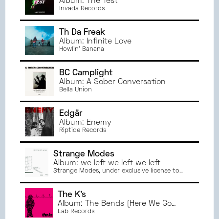
Album: The Test
NOVEMBRE
2024
ORLÉANS
Invada Records
OCTOBRE
2024
AMIENS
SEPTEMBRE
2024
PARIS
Th Da Freak
JUIN
2024
Album: Infinite Love
ANGERS
Howlin' Banana
MAI
2024
AVRIL
2024
BC Camplight
MARS
2024
Album: A Sober Conversation
Bella Union
FÉVRIER
2024
JANVIER
2024
Edgär
DÉCEMBRE
2023
Album: Enemy
NOVEMBRE
2023
Riptide Records
OCTOBRE
2023
Strange Modes
SEPTEMBRE
2023
Album: we left we left we left
JUIN
2023
Strange Modes, under exclusive license to
Irascible Music
MAI
2023
AVRIL
2023
The K's
Album: The Bends (Here We Go
MARS
2023
Again)
Lab Records
FÉVRIER
2023