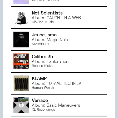
Vaguery Records
Not Scientists
Album: CAUGHT IN A WEB
Kicking Music
Jeune_smo
Album: Magie Noire
MVRVBOUT
Calibro 35
Album: Exploration
Record Kicks
KLÄMP
Album: TOTAAL TECHNIEK
Human Worth
Verraco
Album: Basic Maneuvers
XL Recordings