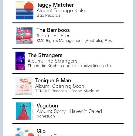
Taggy Matcher
Album: Teenage Kicks
Stix Records
The Bamboos
Album: Ex-Files
BMG Rights Management (Australia) Pty
Ltd.
The Strangers
Album: The Strangers
The Audio Kitchen under exclusive license to
3ème Bureau / Wagram Music / Le Plan
Recordings
Tonique & Man
Album: Opening Soon
TONIQUE Records – Grand Musique
Management
Vagabon
Album: Sorry I Haven't Called
Nonesuch
Clio