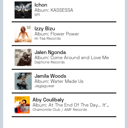
Ichon
Album: KASSESSA
911
Izzy Bizu
Album: Flower Power
Hi-Tea Records
Jalen Ngonda
Album: Come Around and Love Me
Daptone Records
Jamila Woods
Album: Water Made Us
Jagjaguwar
Aby Coulibaly
Album: At The End Of The Day... It's
Night
Chamomile Club / AMF Records