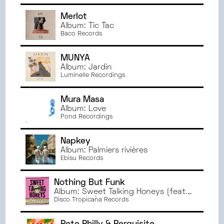
JANVIER
2023
Merlot
JUIN
2022
Album: Tic Tac
Baco Records
MAI
2022
AVRIL
2022
MUNYA
MARS
2022
Album: Jardin
Luminelle Recordings
Mura Masa
Album: Love
Pond Recordings
Napkey
Album: Palmiers rivières
Ebisu Records
Nothing But Funk
Album: Sweet Talking Honeys (feat.
Max Tuohy)
Disco Tropicana Records