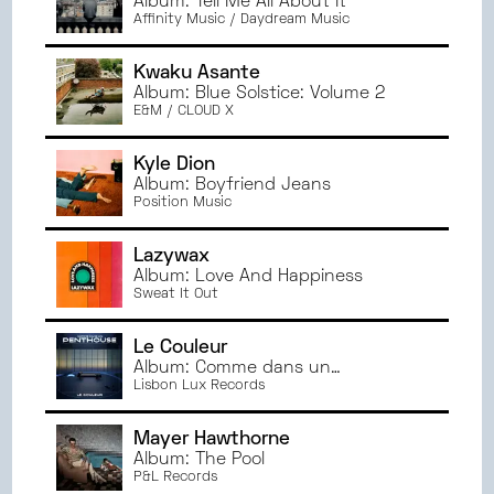
Album: Tell Me All About It
NOVEMBRE
2024
DIJON
Affinity Music / Daydream Music
OCTOBRE
2024
ANGERS
SEPTEMBRE
2024
RENNES
Kwaku Asante
JUIN
2024
Album: Blue Solstice: Volume 2
E&M / CLOUD X
MAI
2024
AVRIL
2024
Kyle Dion
MARS
2024
Album: Boyfriend Jeans
Position Music
FÉVRIER
2024
JANVIER
2024
Lazywax
DÉCEMBRE
2023
Album: Love And Happiness
NOVEMBRE
2023
Sweat It Out
OCTOBRE
2023
Le Couleur
SEPTEMBRE
2023
Album: Comme dans un
JUIN
2023
penthouse
Lisbon Lux Records
MAI
2023
AVRIL
2023
Mayer Hawthorne
Album: The Pool
MARS
2023
P&L Records
FÉVRIER
2023