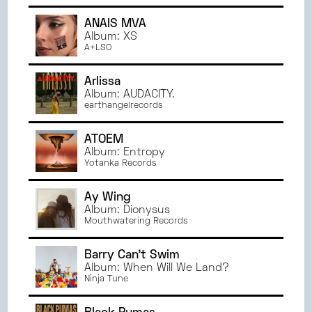
ANAÏS MVA
Album: XS
A+LSO
Arlissa
Album: AUDACITY.
earthangelrecords
ATOEM
Album: Entropy
Yotanka Records
Ay Wing
Album: Dionysus
Mouthwatering Records
Barry Can't Swim
Album: When Will We Land?
Ninja Tune