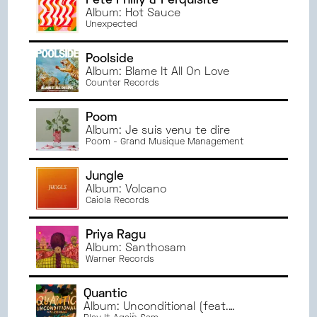
Pete Philly & Perquisite
Album: Hot Sauce
Unexpected
Poolside
Album: Blame It All On Love
Counter Records
Poom
Album: Je suis venu te dire
Poom - Grand Musique Management
Jungle
Album: Volcano
Caiola Records
Priya Ragu
Album: Santhosam
Warner Records
Quantic
Album: Unconditional (feat.