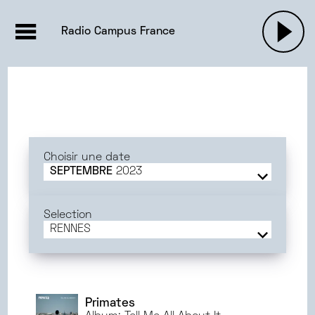
EMISSIONS |

ACTUALITÉS
RADIOS
MUSIQU
Radio Campus France
PODCASTS
Choisir une date
SEPTEMBRE
2023
JUIN
2025
MAI
2025
Selection
AVRIL
2025
RENNES
MARS
2025
FRANCE
FÉVRIER
2025
BORDEAUX
JANVIER
2025
MONTPELLIER
DÉCEMBRE
2024
ORLÉANS
Primates