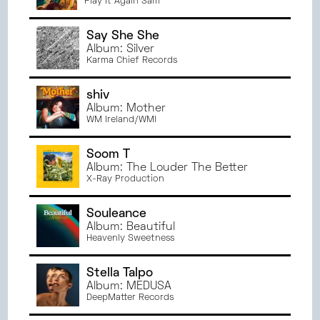
Rationale)
Play It Again Sam
Say She She
Album: Silver
Karma Chief Records
shiv
Album: Mother
WM Ireland/WMI
Soom T
Album: The Louder The Better
X-Ray Production
Souleance
Album: Beautiful
Heavenly Sweetness
Stella Talpo
Album: MEDUSA
DeepMatter Records