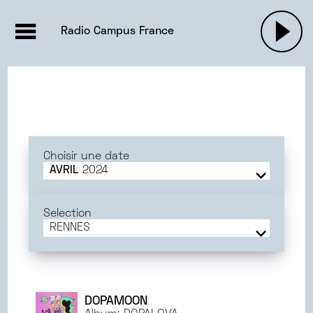
EMISSIONS |

ACTUALITÉS
RADIOS
MUSIQU
Radio Campus France
PODCASTS
Choisir une date
AVRIL
2024
JUIN
2025
MAI
2025
Selection
AVRIL
2025
RENNES
MARS
2025
FRANCE
FÉVRIER
2025
BORDEAUX
JANVIER
2025
PARIS
DÉCEMBRE
2024
DIJON
DOPAMOON