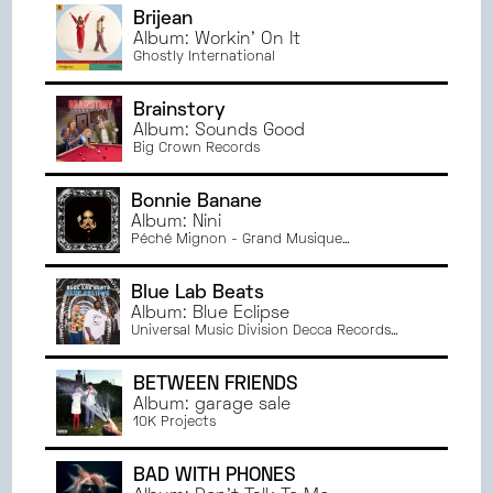
Brijean
Album: Workin' On It
Ghostly International
Brainstory
Album: Sounds Good
Big Crown Records
Bonnie Banane
Album: Nini
Péché Mignon - Grand Musique
Management
Blue Lab Beats
Album: Blue Eclipse
Universal Music Division Decca Records
France
BETWEEN FRIENDS
Album: garage sale
10K Projects
BAD WITH PHONES