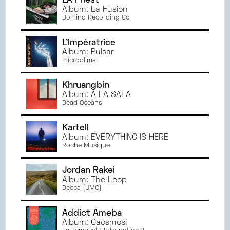
LA Priest
Album: La Fusion
Domino Recording Co
L'Impératrice
Album: Pulsar
microqlima
Khruangbin
Album: A LA SALA
Dead Oceans
Kartell
Album: EVERYTHING IS HERE
Roche Musique
Jordan Rakei
Album: The Loop
Decca (UMO)
Addict Ameba
Album: Caosmosi