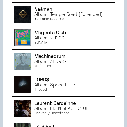
JANVIER
2023
Naâman
JUIN
2022
Album: Temple Road (Extended)
Ineffable Records
MAI
2022
AVRIL
2022
Magenta Club
MARS
2022
Album: x 1000
SUNATA
Machinedrum
Album: 3FOR82
Ninja Tune
LORD$
Album: Speed It Up
Tricatel
Laurent Bardainne
Album: EDEN BEACH CLUB
Heavenly Sweetness