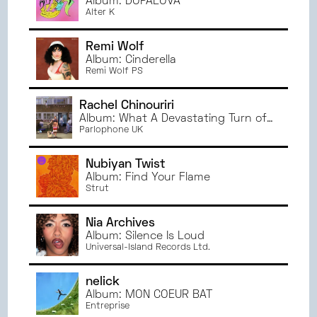
Album: DOPALOVA
NOVEMBRE
2024
GRENOBLE
Alter K
OCTOBRE
2024
ANGERS
SEPTEMBRE
2024
TOULOUSE
Remi Wolf
JUIN
2024
Album: Cinderella
RENNES
Remi Wolf PS
MAI
2024
CAEN
AVRIL
2024
Rachel Chinouriri
MARS
2024
Album: What A Devastating Turn of
Events
Parlophone UK
FÉVRIER
2024
JANVIER
2024
Nubiyan Twist
DÉCEMBRE
2023
Album: Find Your Flame
NOVEMBRE
2023
Strut
OCTOBRE
2023
Nia Archives
SEPTEMBRE
2023
Album: Silence Is Loud
JUIN
2023
Universal-Island Records Ltd.
MAI
2023
AVRIL
2023
nelick
Album: MON COEUR BAT
MARS
2023
Entreprise
FÉVRIER
2023