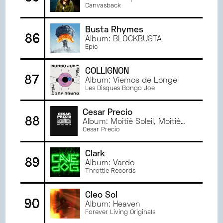
Canvasback
Busta Rhymes
86
Album: BLOCKBUSTA
Epic
COLLIGNON
87
Album: Viemos de Longe
Les Disques Bongo Joe
Cesar Precio
88
Album: Moitié Soleil, Moitié
Lune
Cesar Precio
Clark
89
Album: Vardo
Throttle Records
Cleo Sol
90
Album: Heaven
Forever Living Originals