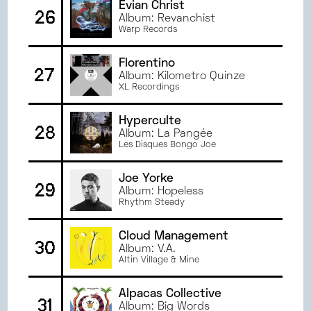
Evian Christ
26
Album: Revanchist
Warp Records
Florentino
27
Album: Kilometro Quinze
XL Recordings
Hyperculte
28
Album: La Pangée
Les Disques Bongo Joe
Joe Yorke
29
Album: Hopeless
Rhythm Steady
Cloud Management
30
Album: V.A.
Altin Village & Mine
Alpacas Collective
31
Album: Big Words