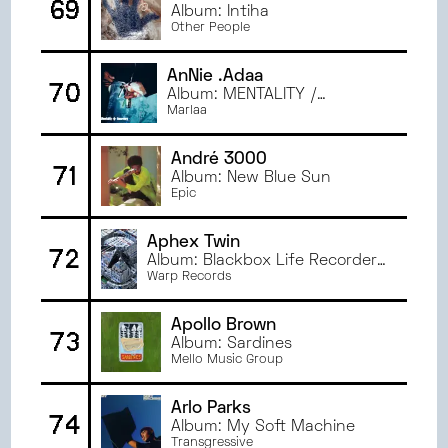
69
Album: Intiha
Other People
AnNie .Adaa
70
Album: MENTALITY /
RECOVERY
Marlaa
André 3000
71
Album: New Blue Sun
Epic
Aphex Twin
72
Album: Blackbox Life Recorder
21f / in a room7 F760
Warp Records
Apollo Brown
73
Album: Sardines
Mello Music Group
Arlo Parks
74
Album: My Soft Machine
Transgressive