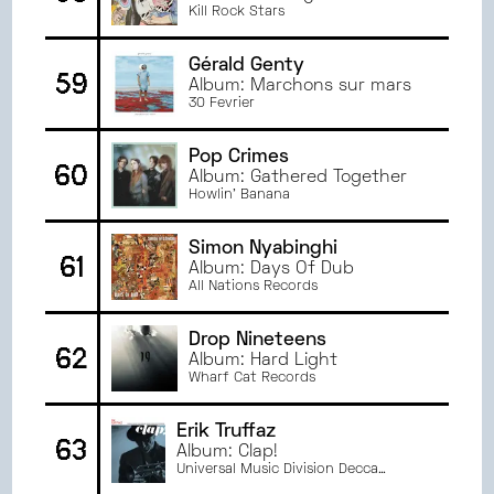
Kill Rock Stars
Gérald Genty
59
Album: Marchons sur mars
30 Fevrier
Pop Crimes
60
Album: Gathered Together
Howlin' Banana
Simon Nyabinghi
61
Album: Days Of Dub
All Nations Records
Drop Nineteens
62
Album: Hard Light
Wharf Cat Records
Erik Truffaz
63
Album: Clap!
Universal Music Division Decca
Records France