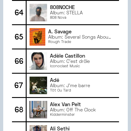
808NOCHE
64
Album: STELLA
808 Nova
A. Savage
65
Album: Several Songs About
Fire
Rough Trade
Adèle Castillon
66
Album: C'est drôle
Iconoclast Music
Adé
67
Album: J'me barre
Tôt Ou Tard
Alex Van Pelt
68
Album: Off The Clock
Kidderminster
Ali Sethi