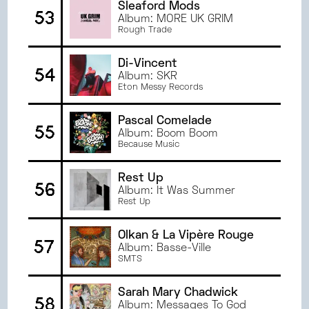
Sleaford Mods
53
Album: MORE UK GRIM
Rough Trade
Di-Vincent
54
Album: SKR
Eton Messy Records
Pascal Comelade
55
Album: Boom Boom
Because Music
Rest Up
56
Album: It Was Summer
Rest Up
Olkan & La Vipère Rouge
57
Album: Basse-Ville
SMTS
Sarah Mary Chadwick
58
Album: Messages To God