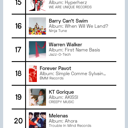
15
Album: Hyperherz
WE ARE UNIQUE RECORDS
Barry Can't Swim
16
Album: When Will We Land?
Ninja Tune
Warren Walker
17
Album: First Name Basis
Jazz-O-Tech
Forever Pavot
18
Album: Simple Comme Sylvain
(Bande originale du film de
BMM Records
Monia Chokri)
KT Gorique
19
Album: AKISSI
CREEPY MUSIC
Melenas
20
Album: Ahora
Trouble In Mind Records