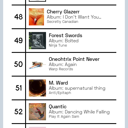
Cherry Glazerr
48
Album: I Don't Want You
Anymore
Secretly Canadian
Forest Swords
49
Album: Bolted
Ninja Tune
Oneohtrix Point Never
50
Album: Again
Warp Records
M. Ward
51
Album: supernatural thing
Anti/Epitaph
Quantic
52
Album: Dancing While Falling
Play It Again Sam