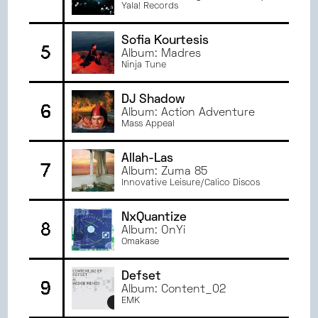
NOVEMBRE
2023
Yala! Records
OCTOBRE
2023
Sofia Kourtesis
SEPTEMBRE
2023
5
Album: Madres
JUIN
2023
Ninja Tune
MAI
2023
AVRIL
2023
DJ Shadow
6
Album: Action Adventure
MARS
2023
Mass Appeal
FÉVRIER
2023
JANVIER
2023
Allah-Las
7
JUIN
2022
Album: Zuma 85
Innovative Leisure/Calico Discos
MAI
2022
AVRIL
2022
NxQuantize
8
MARS
2022
Album: OnYi
Omakase
Defset
9
Album: Content_02
EMK