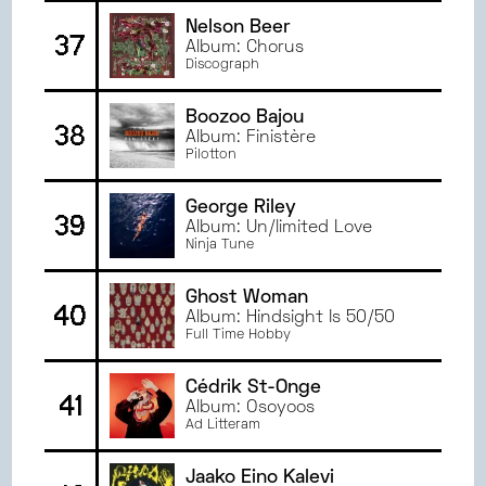
Nelson Beer
37
Album: Chorus
Discograph
Boozoo Bajou
38
Album: Finistère
Pilotton
George Riley
39
Album: Un/limited Love
Ninja Tune
Ghost Woman
40
Album: Hindsight Is 50/50
Full Time Hobby
Cédrik St-Onge
41
Album: Osoyoos
Ad Litteram
Jaako Eino Kalevi