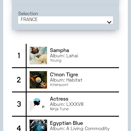
JUIN
2025
MAI
2025
Selection
AVRIL
2025
FRANCE
MARS
2025
FRANCE
FÉVRIER
2025
BORDEAUX
JANVIER
2025
TOULOUSE
DÉCEMBRE
2024
PARIS
Sampha
1
Album: Lahai
NOVEMBRE
2024
MONTPELLIER
Young
OCTOBRE
2024
ANGERS
SEPTEMBRE
2024
DIJON
C'mon Tigre
2
JUIN
2024
Album: Habitat
ORLÉANS
Intersuoni
MAI
2024
AVRIL
2024
Actress
3
MARS
2024
Album: LXXXVIII
Ninja Tune
FÉVRIER
2024
JANVIER
2024
Egyptian Blue
DÉCEMBRE
2023
4
Album: A Living Commodity