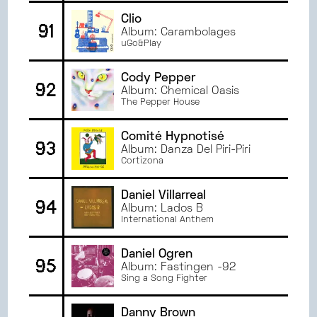
Clio
91
Album: Carambolages
uGo&Play
Cody Pepper
92
Album: Chemical Oasis
The Pepper House
Comité Hypnotisé
93
Album: Danza Del Piri-Piri
Cortizona
Daniel Villarreal
94
Album: Lados B
International Anthem
Daniel Ögren
95
Album: Fastingen -92
Sing a Song Fighter
Danny Brown