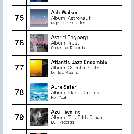
Ash Walker
75
Album: Astronaut
Night Time Stories
Astrid Engberg
76
Album: Trust
Creak Inc. Records
Atlantis Jazz Ensemble
77
Album: Celestial Suite
Marlow Records
Aura Safari
78
Album: Island Dreams
Hell Yeah
Azu Tiwaline
79
Album: The Fifth Dream
I.O.T Records