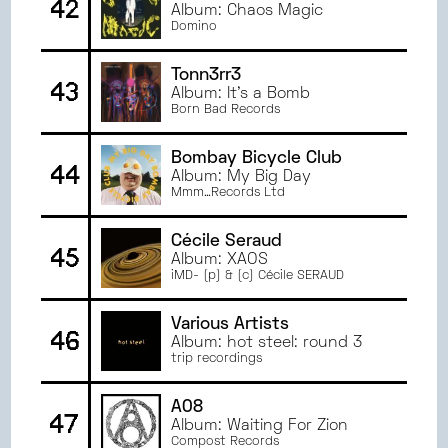
42
Album: Chaos Magic
Domino
Tonn3rr3
43
Album: It's a Bomb
Born Bad Records
Bombay Bicycle Club
44
Album: My Big Day
Mmm…Records Ltd
Cécile Seraud
45
Album: XAOS
iMD- (p) & (c) Cécile SERAUD
Various Artists
46
Album: hot steel: round 3
trip recordings
A08
47
Album: Waiting For Zion
Compost Records