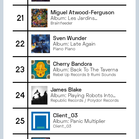
Miguel Atwood-Ferguson
21
Album: Les Jardins
Mystiques Vol.1
Brainfeeder
Sven Wunder
22
Album: Late Again
Piano Piano
Cherry Bandora
23
Album: Back To The Taverna
Rebel Up Records & Rumi Sounds
James Blake
24
Album: Playing Robots Into
Heaven
Republic Records / Polydor Records
Client_03
25
Album: Panic Multiplier
Client_03