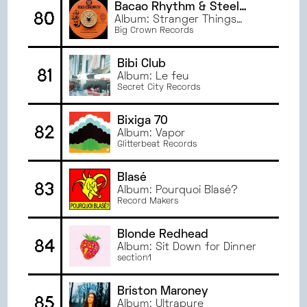
Bacao Rhythm & Steel
80
Band
Album: Stranger Things
Theme
Big Crown Records
Bibi Club
81
Album: Le feu
Secret City Records
Bixiga 70
82
Album: Vapor
Glitterbeat Records
Blasé
83
Album: Pourquoi Blasé?
Record Makers
Blonde Redhead
84
Album: Sit Down for Dinner
section1
Briston Maroney
85
Album: Ultrapure