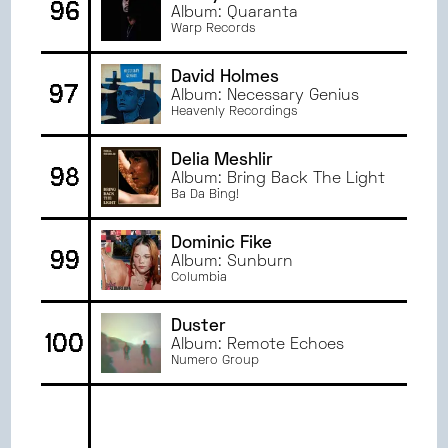
96
Album: Quaranta
Warp Records
David Holmes
97
Album: Necessary Genius
Heavenly Recordings
Delia Meshlir
98
Album: Bring Back The Light
Ba Da Bing!
Dominic Fike
99
Album: Sunburn
Columbia
Duster
100
Album: Remote Echoes
Numero Group