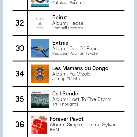
Catalpas Records
Beirut
32
Album: Hadsel
Pompeii Records
Extraa
33
Album: Out Of Phase
Requiem Pour Un Twister
Les Mamans du Congo
34
Album: Ya Mizolé
Jarring Effects
Call Sender
35
Album: Lost To The Storm
Tru Thoughts
Forever Pavot
36
Album: Simple Comme Sylvain
OST
BMM