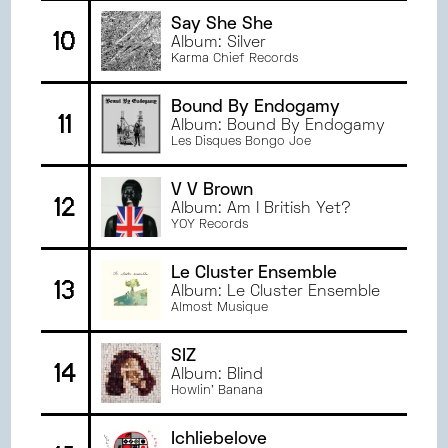
Say She She
10
Album: Silver
Karma Chief Records
Bound By Endogamy
11
Album: Bound By Endogamy
Les Disques Bongo Joe
V V Brown
12
Album: Am I British Yet?
YOY Records
Le Cluster Ensemble
13
Album: Le Cluster Ensemble
Almost Musique
SIZ
14
Album: Blind
Howlin' Banana
Ichliebelove